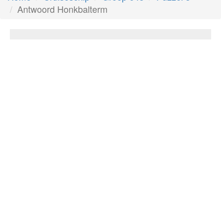
Antwoord Honkbalterm
Honkbalterm
Antwoord:
Inning