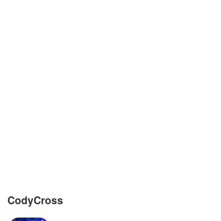
Snack van gefrituurde ajuin
Snelle jongen, te voet of op de fiets
Spannende film of boek
Toneelstuk zonder pauze
Ui, tulp of hyacint
Uren die soms dubbel worden betaald
Voorwerp dat de duivel zou helpen
uitdrijven
CodyCross