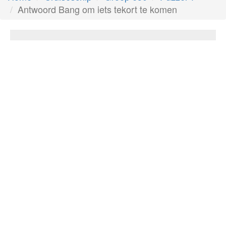
Antwoord Bang om iets tekort te komen
Bang om iets tekort te komen
Antwoord:
Hebberig