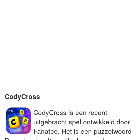
Spannende film of boek
Toneelstuk zonder pauze
Ui, tulp of hyacint
Uren die soms dubbel worden betaald
Voorwerp dat de duivel zou helpen
uitdrijven
CodyCross
CodyCross is een recent
uitgebracht spel ontwikkeld door
Fanatee. Het is een puzzelwoord