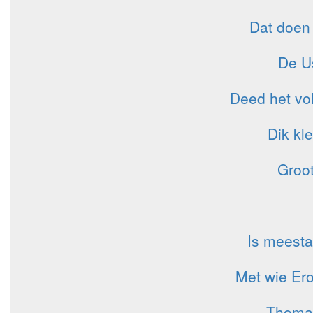
Dat doen
De Us
Deed het vo
Dik kl
Groot
Is meesta
Met wie Er
Thomas