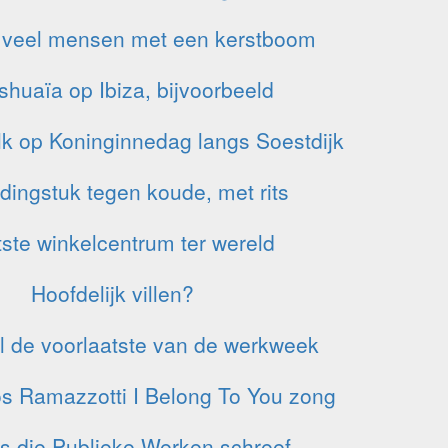
 veel mensen met een kerstboom
huaïa op Ibiza, bijvoorbeeld
lk op Koninginnedag langs Soestdijk
edingstuk tegen koude, met rits
ste winkelcentrum ter wereld
Hoofdelijk villen?
l de voorlaatste van de werkweek
os Ramazzotti I Belong To You zong
 die Publieke Werken schreef