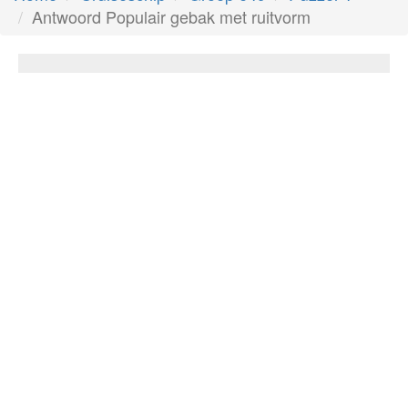
Antwoord Populair gebak met ruitvorm
Populair gebak met ruitvorm
Antwoord:
Wafels